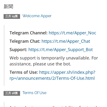
新聞
Welcome Apper
三月 19第
Telegram Channel:
https://t.me/Apper_Noc
Telegram Chat:
https://t.me/Apper_Chat
Support:
https://t.me/Apper_Support_Bot
Web support is temporarily unavailable. For
assistance, please use the bot.
Terms of Use:
https://apper.sh/index.php?
rp=/announcements/2/Terms-Of-Use.html
Terms Of Use
三月 18第